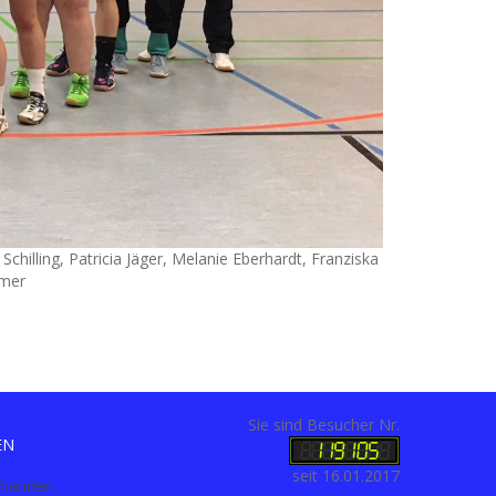
 Schilling, Patricia Jäger, Melanie Eberhardt, Franziska
lmer
Sie sind Besucher Nr.
EN
seit 16.01.2017
rhanden.