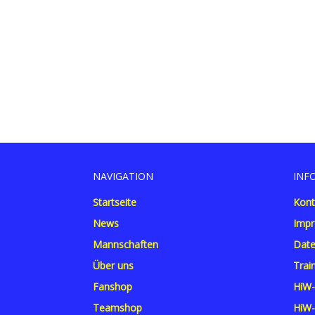
NAVIGATION
INF
Startseite
Kont
News
Imp
Mannschaften
Date
Über uns
Trai
Fanshop
HiW-
Teamshop
HiW-