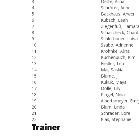
3
Dette, Alina
4
Schröter, Anne
5
Backhaus, Arwen
6
Kubsch, Leah
7
Ziegenfuß, Tamar
8
Schascheck, Chant
9
Schlothauer, Luisa
10
Szabo, Adrienne
11
Krohnke, Alina
12
Kuchenbuch, Kim
13
Fiedler, Lea
14
Mai, Saskia
15
Blume, Jil
16
Kukuk, Maya
17
Dölle, Lily
18
Pingel, Nina
19
Albertsmeyer, Emil
20
Blum, Linda
21
Schrader, Lore
22
Klas, Stephanie
Trainer